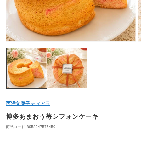
モ
ー
ダ
ル
で
メ
デ
ィ
ア
(1)
(2
を
西洋旬菓子ティアラ
開
く
博多あまおう苺シフォンケーキ
商品コード: 8958347575450