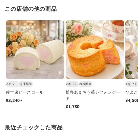
この店舗の他の商品
eギフト
冷凍配送
eギフト
冷凍配送
eギフト
佐世保ピースロール
博多あまおう苺シフォンケー
ひよこ
キ
通
¥3,240~
通
¥4,50
通
¥1,780
常
常
常
価
価
価
格
格
格
最近チェックした商品