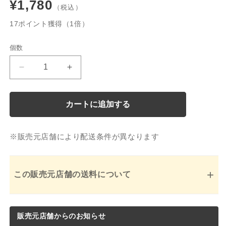
通
¥1,780
常
17ポイント獲得（1倍）
価
個数
個
格
数
博
博
多
多
あ
あ
カートに追加する
ま
ま
お
お
う
う
※販売元店舗により配送条件が異なります
苺
苺
シ
シ
フ
フ
+
この販売元店舗の送料について
ォ
ォ
ン
ン
ケ
ケ
販売元店舗からのお知らせ
ー
ー