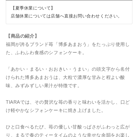
キ
キ
【夏季休業について】
の
の
店舗休業については店舗へ直接お問い合わせください。
数
数
量
量
を
を
【商品の紹介】
減
増
福岡が誇るブランド苺「博多あまおう」をたっぷり使用し
ら
や
た、ふわふわ食感のシフォンケーキ。
す
す
「あかい・まるい・おおきい・うまい」の頭文字から名付
けられた博多あまおうは、大粒で濃厚な甘みと程よい酸
味、みずみずしい果汁が特徴です。
TIARAでは、その贅沢な苺の香りと味わいを活かし、口ど
け軽やかなシフォンケーキに焼き上げました。
ひと口食べるたび、苺の優しい甘酸っぱさがふわっと広が
り、まるで春のティータイムのような幸せな余韻をお楽し