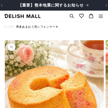
コンテ
【重要】熊本地震に関するお知らせ
ンツに
進む
カ
ー
ト
トップ
博多あまおう苺シフォンケーキ
商品情
報にス
キップ