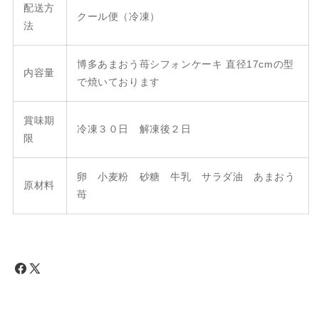
配送方
クール便（冷凍）
法
博多あまおう苺シフォンケーキ 直径17cmの型
内容量
で焼いております
賞味期
冷凍３０日 解凍後２日
限
卵 小麦粉 砂糖 牛乳 サラダ油 あまおう
原材料
苺