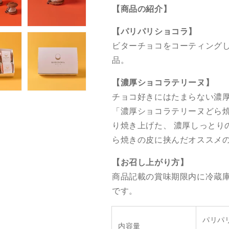
【商品の紹介】
6
6
個
個
【パリパリショコラ】
の
の
ビターチョコをコーティング
数
数
量
量
品。
を
を
【濃厚ショコラテリーヌ】
減
増
ら
や
チョコ好きにはたまらない濃
す
す
「濃厚ショコラテリーヌどら
り焼き上げた、 濃厚しっとり
ら焼きの皮に挟んだオススメ
【お召し上がり方】
商品記載の賞味期限内に冷蔵
です。
パリパ
内容量