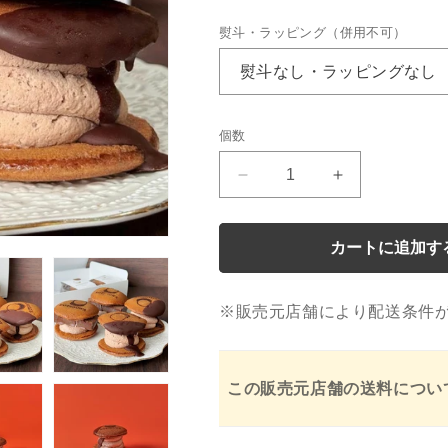
価
熨斗・ラッピング（併用不可）
格
個数
個
数
チ
チ
ョ
ョ
コ
コ
カートに追加す
生
生
ど
ど
ら
ら
※販売元店舗により配送条件
食
食
べ
べ
比
比
この販売元店舗の送料につい
べ
べ
2
2
種
種