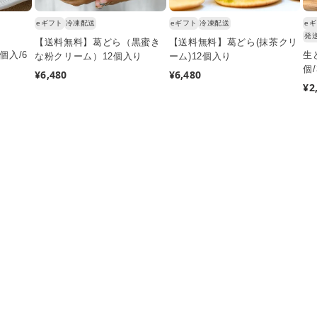
eギフト
冷凍配送
eギフト
冷凍配送
e
発
【送料無料】葛どら（黒蜜き
【送料無料】葛どら(抹茶クリ
個入/6
生
な粉クリーム）12個入り
ーム)12個入り
個
通
¥6,480
通
¥6,480
通
¥2
常
常
常
価
価
価
格
格
格