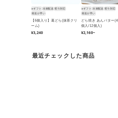
eギフト
冷凍配送
熨斗対応
eギフト
冷凍配送
熨斗対応
発送が早い
発送が早い
【6個入り】葛どら(抹茶クリ
どら焼き あんバター(4
ーム)
個入/12個入)
通
¥3,240
通
¥2,160~
常
常
価
価
格
格
最近チェックした商品