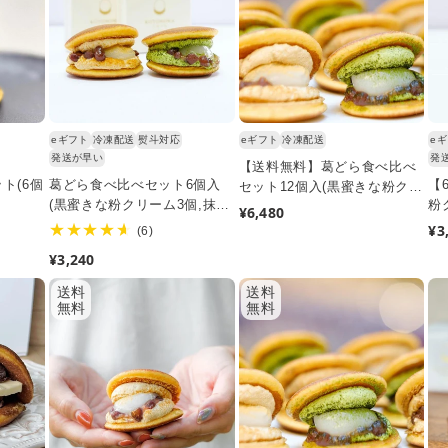
eギフト
冷凍配送
熨斗対応
eギフト
冷凍配送
e
発送が早い
発
【送料無料】葛どら食べ比べ
ト(6個
葛どら食べ比べセット6個入
【
セット12個入(黒蜜きな粉クリ
(黒蜜きな粉クリーム3個,抹茶
粉
ーム6個・抹茶クリーム6個)
通
¥6,480
クリーム3個)
通
¥3
6
(6)
常
レ
常
価
通
¥3,240
ビ
価
格
常
ュ
送料
送料
格
ー
価
無料
無料
数
格
の
合
計