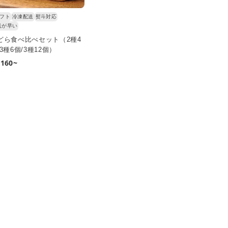
ギフト
冷凍配送
熨斗対応
送が早い
どら食べ比べセット（2種4
/3種6個/3種12個）
,160~