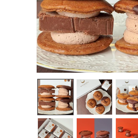
モ
ー
ダ
ル
で
メ
デ
ィ
ア
(1)
を
開