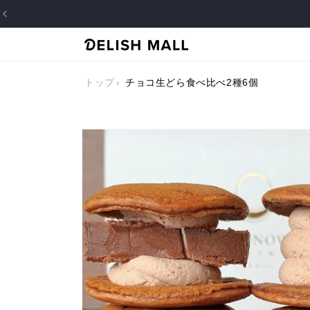
コンテ
ンツに
進む
トップ
チョコ生どら食べ比べ2種6個
商品情
報にス
キップ