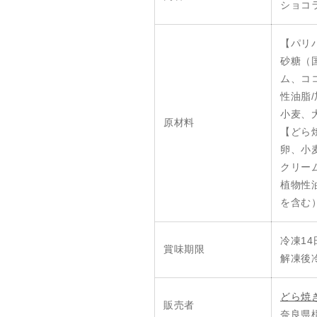
ショコ
【パリ
砂糖（
ム、コ
性油脂
小麦、
原材料
【どら
卵、小
クリー
植物性
を含む
冷凍14
賞味期限
解凍後
どら焼
販売者
奈良県橿