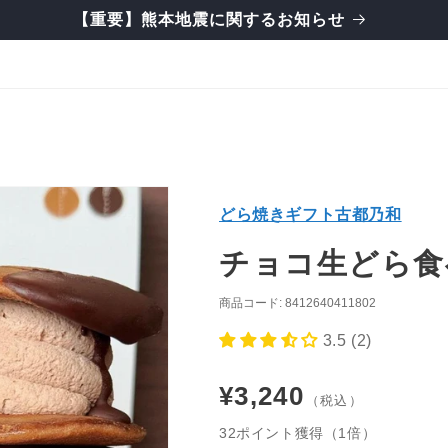
【重要】熊本地震に関するお知らせ
どら焼きギフト古都乃和
チョコ生どら食
商品コード: 8412640411802
3.5 (2)
通
¥3,240
常
32ポイント獲得（1倍）