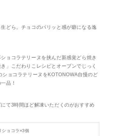
し生どら。チョコのパリッと感が癖になる逸
厚ショコラテリーヌを挟んだ新感覚どら焼き
焼き」こだわりこレシピとオーブンでじっく
のショコラテリーヌをKOTONOWA自慢のど
の一品！
庫にて3時間ほど解凍いただくのがおすすめ
リショコラ×3個