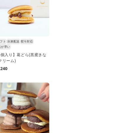
ギフト
冷凍配送
熨斗対応
送が早い
6個入り】葛どら(黒蜜きな
クリーム)
,240