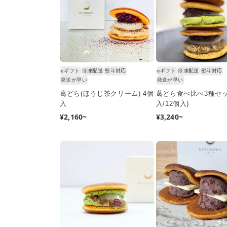
eギフト
冷凍配送
熨斗対応
eギフト
冷凍配送
熨斗対応
発送が早い
発送が早い
葛どら(ほうじ茶クリーム) 4個
葛どら食べ比べ3種セッ
入
入/12個入)
通
¥2,160~
通
¥3,240~
常
常
価
価
格
格