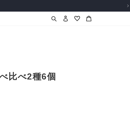
ロ
カ
グ
ー
イ
ト
ン
べ比べ2種6個